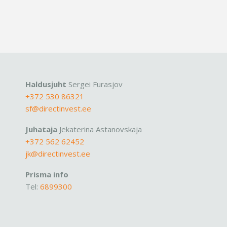
Haldusjuht
Sergei Furasjov
+372 530 86321
sf@directinvest.ee
Juhataja
Jekaterina Astanovskaja
+372 562 62452
jk@directinvest.ee
Prisma info
Tel:
6899300