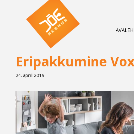
AVALEH
Eripakkumine Vox
24. aprill 2019